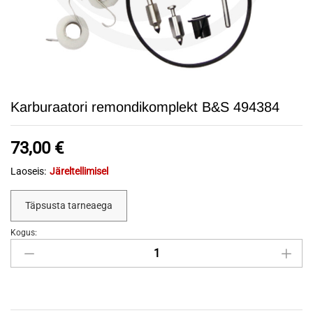
Karburaatori remondikomplekt B&S 494384
73,00
€
Laoseis:
Järeltellimisel
Täpsusta tarneaega
Kogus:
Karburaatori
remondikomplekt
B&S
494384
quantity