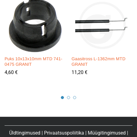
Puks 10x13x10mm MTD 741-
Gaasitross L-1362mm MTD
0475 GRANIT
GRANIT
4,60
€
11,20
€
Üldtingimused
|
Privaatsuspoliitika
|
Müügitingimused
|