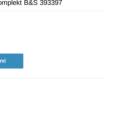
komplekt B&S 393397
rvi