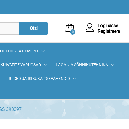
9,20
€
Lisa korvi
Logi sisse
Otsi
Registreeru
0
OOLDUS JA REMONT
KUIVATITE VARUOSAD
LÄGA- JA SÕNNIKUTEHNIKA
RIIDED JA ISIKUKAITSEVAHENDID
B&S 393397