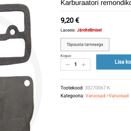
Karburaatori remondi
9,20
€
Laoseis:
Järeltellimisel
Täpsusta tarneaega
Kogus:
Karburaatori
Lisa ko
remondikomplekt
B&S
393397
Tootekood:
30270067 K
quantity
Kategooria:
Varuosad
->
Varuosad