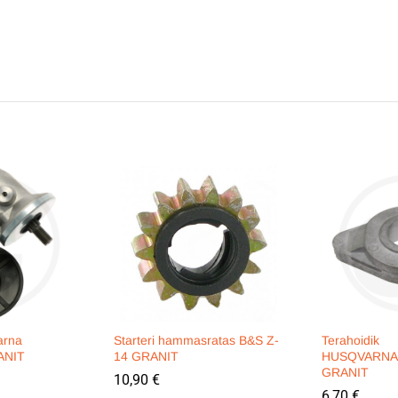
arna
Starteri hammasratas B&S Z-
Terahoidik
ANIT
14 GRANIT
HUSQVARNA
GRANIT
10,90
€
6,70
€