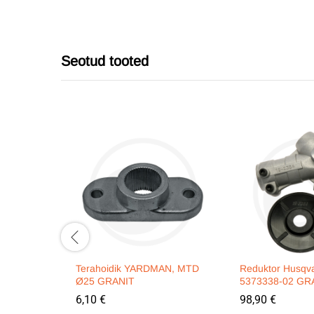
Seotud tooted
Terahoidik YARDMAN, MTD
Reduktor Husqv
Ø25 GRANIT
5373338-02 GR
6,10
€
98,90
€