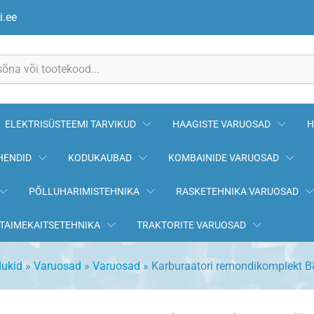
 B&S 393397
i.ee
ELEKTRISÜSTEEMI TARVIKUD
HAAGISTE VARUOSAD
H
HENDID
KODUKAUBAD
KOMBAINIDE VARUOSAD
PÕLLUHARIMISTEHNIKA
RASKETEHNIKA VARUOSAD
TAIMEKAITSETEHNIKA
TRAKTORITE VARUOSAD
dukid
»
Varuosad
»
Varuosad
»
Karburaatori remondikomplekt 