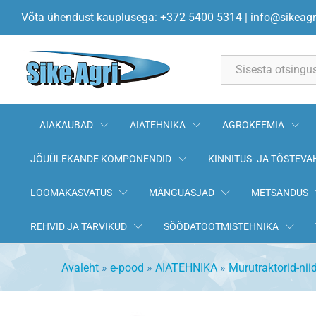
Karburaatori remondikomplekt
Võta ühendust kauplusega: +372 5400 5314
|
info@sikeagr
Kirjeldus
All
AIAKAUBAD
AIATEHNIKA
AGROKEEMIA
JÕUÜLEKANDE KOMPONENDID
KINNITUS- JA TÕSTEVA
LOOMAKASVATUS
MÄNGUASJAD
METSANDUS
REHVID JA TARVIKUD
SÖÖDATOOTMISTEHNIKA
Avaleht
»
e-pood
»
AIATEHNIKA
»
Murutraktorid-nii