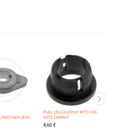
Puks 10x13x10mm MTD 741-
Starter B
,PARTNER Ø20
0475 GRANIT
13/16″ Z
4,60
€
91,60
€