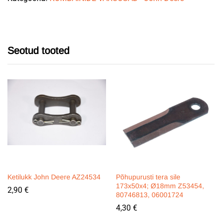
Seotud tooted
Ketilukk John Deere AZ24534
Põhupurusti tera sile
173x50x4; Ø18mm Z53454,
2,90
€
80746813, 06001724
4,30
€