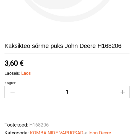
Kaksikteo sõrme puks John Deere H168206
3,60
€
Laoseis:
Laos
Kogus:
Kaksikteo
sõrme
puks
John
Deere
Tootekood:
H168206
H168206
Kategooria:
KOMBAINIDE VARUOSAD
->
John Deere
quantity