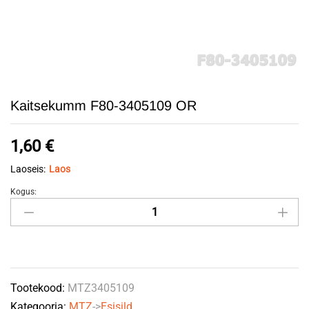
Kaitsekumm F80-3405109 OR
1,60
€
Laoseis:
Laos
Kogus:
Kaitsekumm
F80-
3405109
OR
quantity
Tootekood:
MTZ3405109
Kategooria:
MTZ
->
Esisild