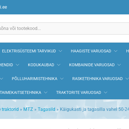
-2401016
i.ee
ELEKTRISÜSTEEMI TARVIKUD
HAAGISTE VARUOSAD
H
HENDID
KODUKAUBAD
KOMBAINIDE VARUOSAD
PÕLLUHARIMISTEHNIKA
RASKETEHNIKA VARUOSAD
TAIMEKAITSETEHNIKA
TRAKTORITE VARUOSAD
 traktorid
»
MTZ
»
Tagasild
»
Käigukasti ja tagasilla vahel 50-