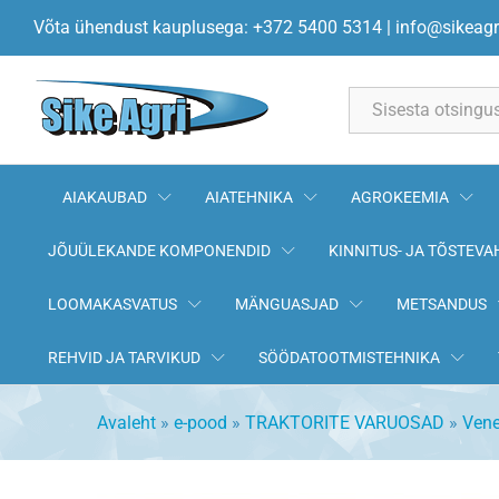
Käigukasti ja tagasilla vahel 50
Võta ühendust kauplusega: +372 5400 5314
|
info@sikeagr
All
AIAKAUBAD
AIATEHNIKA
AGROKEEMIA
JÕUÜLEKANDE KOMPONENDID
KINNITUS- JA TÕSTEVA
LOOMAKASVATUS
MÄNGUASJAD
METSANDUS
REHVID JA TARVIKUD
SÖÖDATOOTMISTEHNIKA
Avaleht
»
e-pood
»
TRAKTORITE VARUOSAD
»
Vene