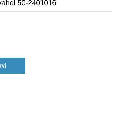
a vahel 50-2401016
rvi