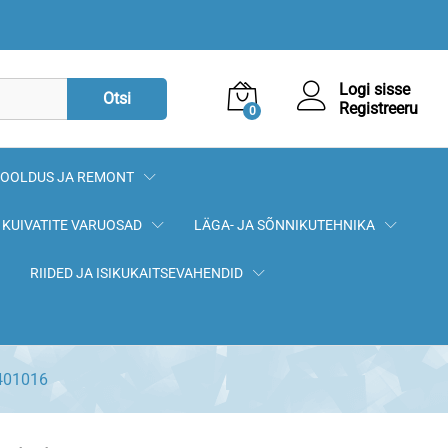
2,80
€
Lisa korvi
Logi sisse
Otsi
Registreeru
0
OOLDUS JA REMONT
KUIVATITE VARUOSAD
LÄGA- JA SÕNNIKUTEHNIKA
RIIDED JA ISIKUKAITSEVAHENDID
2401016