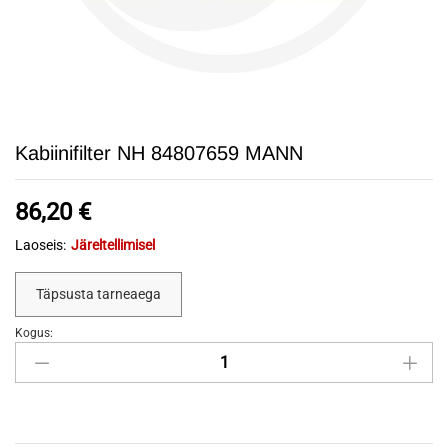
Kabiinifilter NH 84807659 MANN
86,20
€
Laoseis:
Järeltellimisel
Täpsusta tarneaega
Kogus:
Kabiinifilter
NH
84807659
MANN
quantity