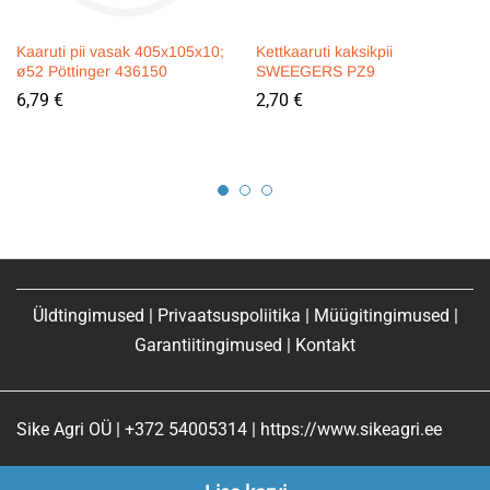
Kaaruti pii vasak 405x105x10;
Kettkaaruti kaksikpii
ø52 Pöttinger 436150
SWEEGERS PZ9
6,79
€
2,70
€
Üldtingimused
|
Privaatsuspoliitika
|
Müügitingimused
|
Garantiitingimused
|
Kontakt
Sike Agri OÜ | +372 54005314 | https://www.sikeagri.ee