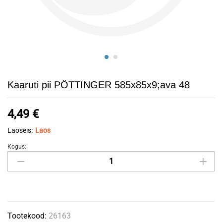
Kaaruti pii PÖTTINGER 585x85x9;ava 48
4,49
€
Laoseis:
Laos
Kogus:
Kaaruti
pii
PÖTTINGER
585x85x9;ava
48
Tootekood:
26163
quantity