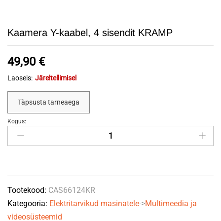
Kaamera Y-kaabel, 4 sisendit KRAMP
49,90
€
Laoseis:
Järeltellimisel
Täpsusta tarneaega
Kogus:
Kaamera
Y-
kaabel,
4
sisendit
Tootekood:
CAS66124KR
KRAMP
Kategooria:
Elektritarvikud masinatele
->
Multimeedia ja
quantity
videosüsteemid