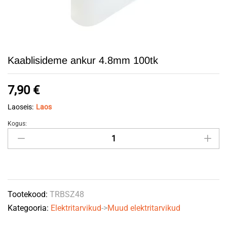
Kaablisideme ankur 4.8mm 100tk
7,90
€
Laoseis:
Laos
Kogus:
Kaablisideme
ankur
4.8mm
100tk
quantity
Tootekood:
TRBSZ48
Kategooria:
Elektritarvikud
->
Muud elektritarvikud