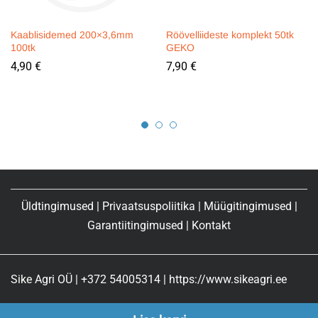
Kaablisidemed 200×3,6mm
Röövelliideste komplekt 50tk
100tk
GEKO
4,90
€
7,90
€
Üldtingimused
|
Privaatsuspoliitika
|
Müügitingimused
|
Garantiitingimused
|
Kontakt
Sike Agri OÜ | +372 54005314 | https://www.sikeagri.ee