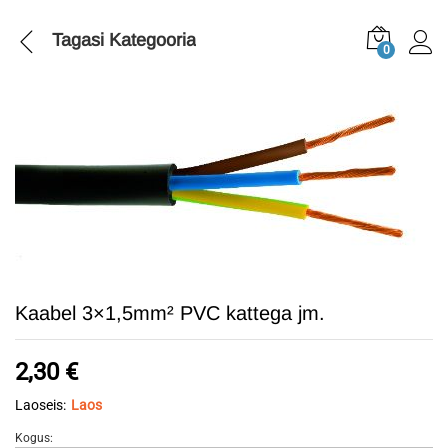
Tagasi
Kategooria
0
Kaabel 3×1,5mm² PVC kattega jm.
2,30
€
Laoseis:
Laos
Kogus:
Kaabel