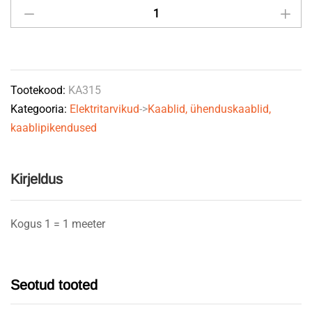
3x1,5mm²
PVC
kattega
jm.
Tootekood:
KA315
quantity
Kategooria:
Elektritarvikud
->
Kaablid, ühenduskaablid,
kaablipikendused
Kirjeldus
Kogus 1 = 1 meeter
Seotud tooted