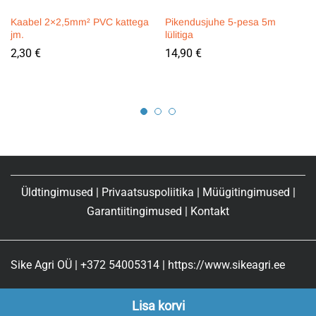
Kaabel 2×2,5mm² PVC kattega
Pikendusjuhe 5-pesa 5m
jm.
lülitiga
2,30
€
14,90
€
Üldtingimused
|
Privaatsuspoliitika
|
Müügitingimused
|
Garantiitingimused
|
Kontakt
Sike Agri OÜ | +372 54005314 | https://www.sikeagri.ee
Lisa korvi