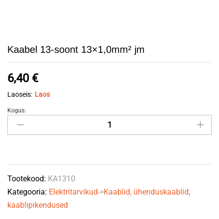
Kaabel 13-soont 13×1,0mm² jm
6,40
€
Laoseis:
Laos
Kogus:
Kaabel
13-
soont
13x1,0mm²
jm
Tootekood:
KA1310
quantity
Kategooria:
Elektritarvikud
->
Kaablid, ühenduskaablid,
kaablipikendused