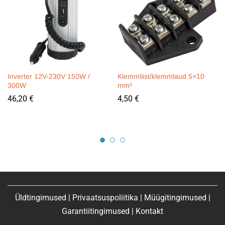
Inverter 12V-230V 150W /
Klemmliist/klemmlaud 5×10
300W
mm²
46,20
€
4,50
€
Üldtingimused
|
Privaatsuspoliitika
|
Müügitingimused
|
Garantiitingimused
|
Kontakt