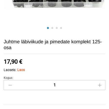
Juhtme läbiviikude ja pimedate komplekt 125-
osa
17,90
€
Laoseis:
Laos
Kogus:
Juhtme
läbiviikude
ja
pimedate
komplekt