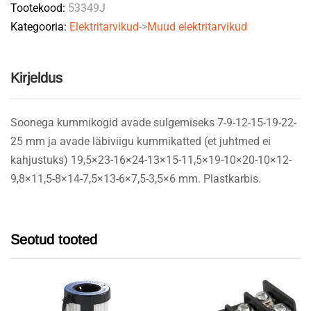
Tootekood:
53349J
125-
Kategooria:
Elektritarvikud
->
Muud elektritarvikud
osa
quantity
Kirjeldus
Soonega kummikogid avade sulgemiseks 7-9-12-15-19-22-
25 mm ja avade läbiviigu kummikatted (et juhtmed ei
kahjustuks) 19,5×23-16×24-13×15-11,5×19-10×20-10×12-
9,8×11,5-8×14-7,5×13-6×7,5-3,5×6 mm. Plastkarbis.
Seotud tooted