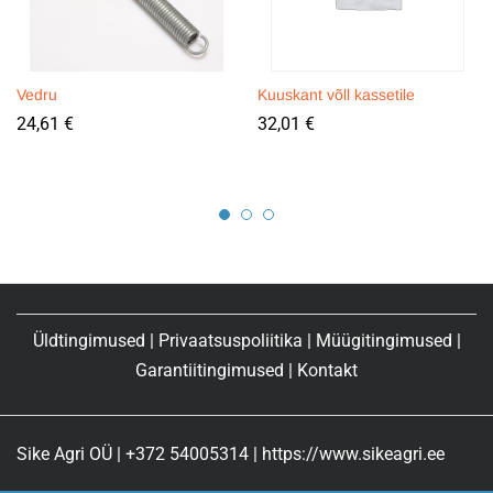
Vedru
Kuuskant võll kassetile
24,61
€
32,01
€
Üldtingimused
|
Privaatsuspoliitika
|
Müügitingimused
|
Garantiitingimused
|
Kontakt
Sike Agri OÜ | +372 54005314 | https://www.sikeagri.ee