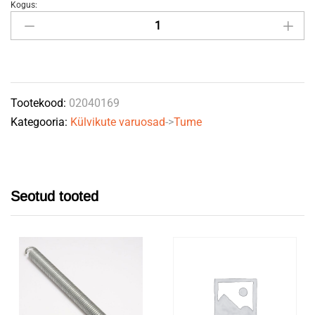
Kogus:
Järeläkke
pii
quantity
Tootekood:
02040169
Kategooria:
Külvikute varuosad
->
Tume
Seotud tooted