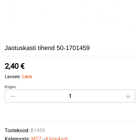
Jaotuskasti tihend 50-1701459
2,40
€
Laoseis:
Laos
Kogus:
Jaotuskasti
tihend
50-
1701459
quantity
Tootekood:
B1459
Kategooria:
MTZ
->
Käigukast