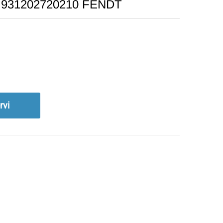
ik 931202720210 FENDT
rvi