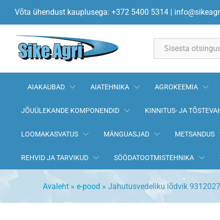
Jahutusvedeliku lõdvik 93120
Võta ühendust kauplusega: +372 5400 5314
|
info@sikeagr
All
AIAKAUBAD
AIATEHNIKA
AGROKEEMIA
JÕUÜLEKANDE KOMPONENDID
KINNITUS- JA TÕSTEVA
LOOMAKASVATUS
MÄNGUASJAD
METSANDUS
REHVID JA TARVIKUD
SÖÖDATOOTMISTEHNIKA
Avaleht
»
e-pood
»
Jahutusvedeliku lõdvik 93120