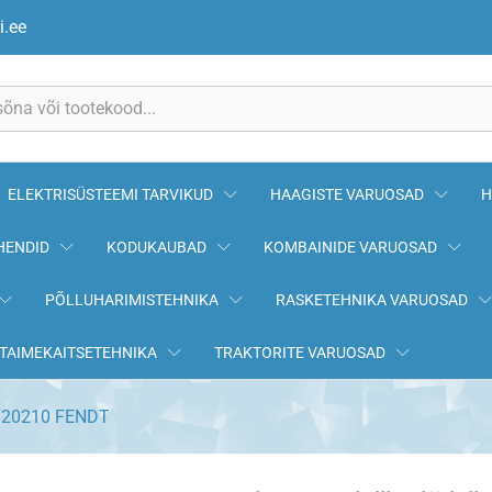
2720210 FENDT
i.ee
ELEKTRISÜSTEEMI TARVIKUD
HAAGISTE VARUOSAD
H
HENDID
KODUKAUBAD
KOMBAINIDE VARUOSAD
PÕLLUHARIMISTEHNIKA
RASKETEHNIKA VARUOSAD
TAIMEKAITSETEHNIKA
TRAKTORITE VARUOSAD
2720210 FENDT