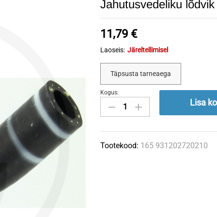
Jahutusvedeliku lõdv
11,79
€
Laoseis:
Järeltellimisel
Täpsusta tarneaega
Kogus:
Jahutusvedeliku
Lisa ko
lõdvik
931202720210
FENDT
Tootekood:
165 931202720210
quantity