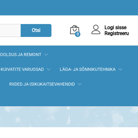
11,79
€
Lisa korvi
Logi sisse
Otsi
Registreeru
0
OOLDUS JA REMONT
KUIVATITE VARUOSAD
LÄGA- JA SÕNNIKUTEHNIKA
RIIDED JA ISIKUKAITSEVAHENDID