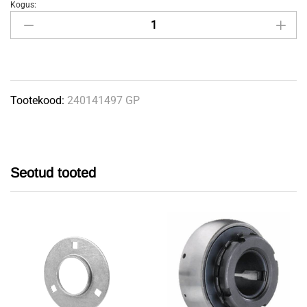
Kogus:
Istmepadi
480mm
141497
GRAMMER
quantity
Tootekood:
240141497 GP
Seotud tooted