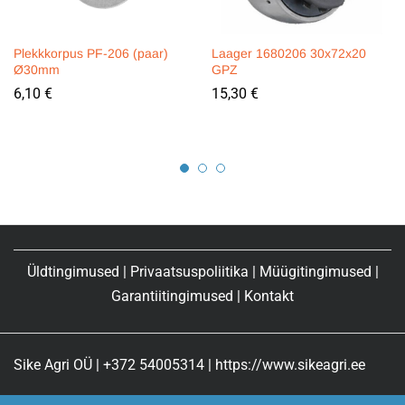
Plekkkorpus PF-206 (paar)
Laager 1680206 30x72x20
Ø30mm
GPZ
6,10
€
15,30
€
Üldtingimused
|
Privaatsuspoliitika
|
Müügitingimused
|
Garantiitingimused
|
Kontakt
Sike Agri OÜ | +372 54005314 | https://www.sikeagri.ee