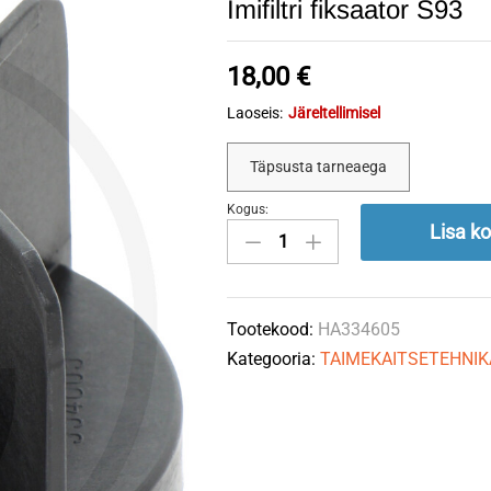
Imifiltri fiksaator S93
18,00
€
Laoseis:
Järeltellimisel
Täpsusta tarneaega
Kogus:
Imifiltri
Lisa ko
fiksaator
S93
quantity
Tootekood:
HA334605
Kategooria:
TAIMEKAITSETEHNIK