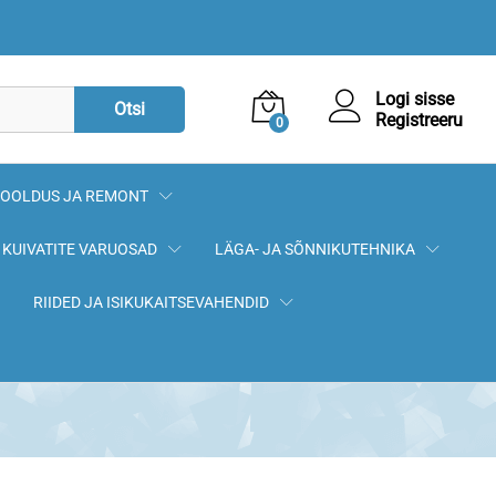
18,00
€
Lisa korvi
Logi sisse
Otsi
Registreeru
0
OOLDUS JA REMONT
KUIVATITE VARUOSAD
LÄGA- JA SÕNNIKUTEHNIKA
RIIDED JA ISIKUKAITSEVAHENDID