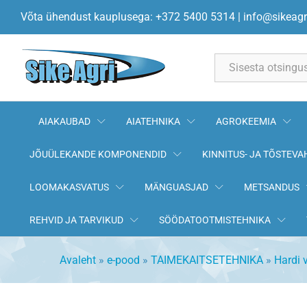
Imifiltri fiksaator S93
Võta ühendust kauplusega: +372 5400 5314
|
info@sikeagr
All
AIAKAUBAD
AIATEHNIKA
AGROKEEMIA
JÕUÜLEKANDE KOMPONENDID
KINNITUS- JA TÕSTEVA
LOOMAKASVATUS
MÄNGUASJAD
METSANDUS
REHVID JA TARVIKUD
SÖÖDATOOTMISTEHNIKA
Avaleht
»
e-pood
»
TAIMEKAITSETEHNIKA
»
Hardi 