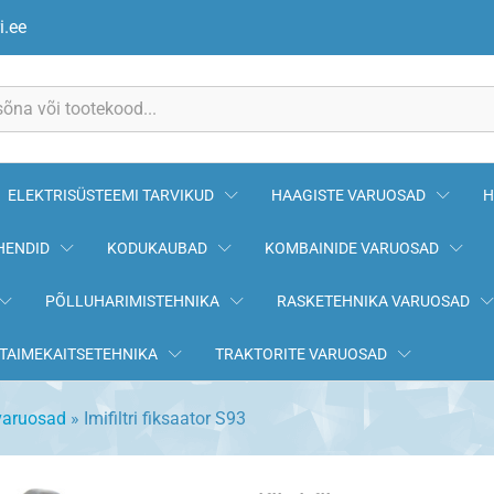
i.ee
ELEKTRISÜSTEEMI TARVIKUD
HAAGISTE VARUOSAD
H
HENDID
KODUKAUBAD
KOMBAINIDE VARUOSAD
PÕLLUHARIMISTEHNIKA
RASKETEHNIKA VARUOSAD
TAIMEKAITSETEHNIKA
TRAKTORITE VARUOSAD
varuosad
»
Imifiltri fiksaator S93