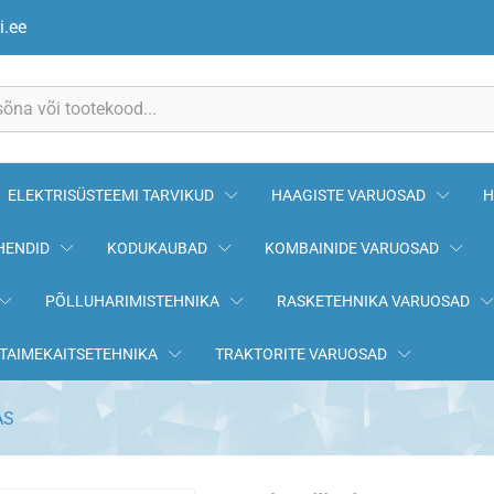
AS
i.ee
ELEKTRISÜSTEEMI TARVIKUD
HAAGISTE VARUOSAD
H
HENDID
KODUKAUBAD
KOMBAINIDE VARUOSAD
PÕLLUHARIMISTEHNIKA
RASKETEHNIKA VARUOSAD
TAIMEKAITSETEHNIKA
TRAKTORITE VARUOSAD
AS