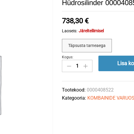
Hüdrosilinder 000040
738,30
€
Laoseis:
Järeltellimisel
Täpsusta tarneaega
Kogus:
Hüdrosilinder
Lisa ko
0000408522
CLAAS
quantity
Tootekood:
0000408522
Kategooria:
KOMBAINIDE VARUO