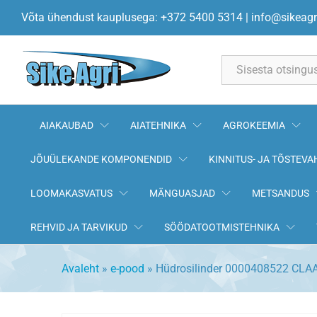
Hüdrosilinder 0000408522 CLA
Võta ühendust kauplusega: +372 5400 5314
|
info@sikeagr
All
AIAKAUBAD
AIATEHNIKA
AGROKEEMIA
JÕUÜLEKANDE KOMPONENDID
KINNITUS- JA TÕSTEVA
LOOMAKASVATUS
MÄNGUASJAD
METSANDUS
REHVID JA TARVIKUD
SÖÖDATOOTMISTEHNIKA
Avaleht
»
e-pood
»
Hüdrosilinder 0000408522 CLA