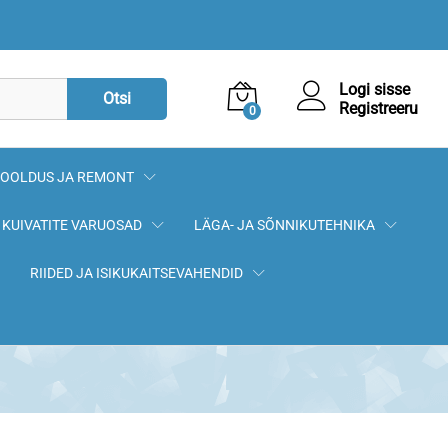
738,30
€
Lisa korvi
Logi sisse
Otsi
Registreeru
0
OOLDUS JA REMONT
KUIVATITE VARUOSAD
LÄGA- JA SÕNNIKUTEHNIKA
RIIDED JA ISIKUKAITSEVAHENDID