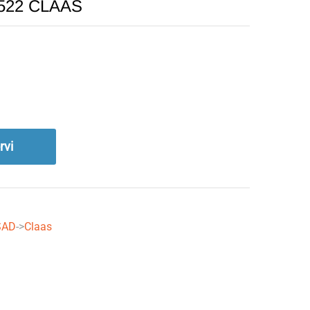
8522 CLAAS
rvi
SAD
->
Claas