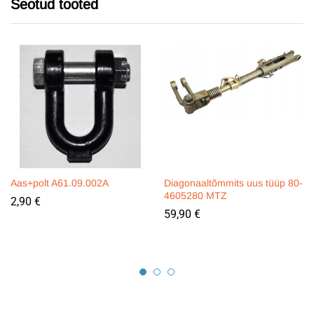
Seotud tooted
Aas+polt A61.09.002A
Diagonaaltõmmits uus tüüp 80-
4605280 MTZ
2,90
€
59,90
€