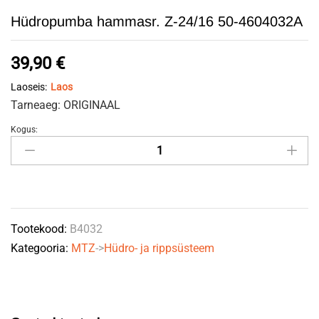
Hüdropumba hammasr. Z-24/16 50-4604032A
39,90
€
Laoseis:
Laos
Tarneaeg: ORIGINAAL
Kogus:
Hüdropumba
hammasr.
Z-
24/16
50-
Tootekood:
B4032
4604032A
Kategooria:
MTZ
->
Hüdro- ja rippsüsteem
quantity