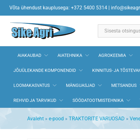
Hüdropaagi/pumba kaane tihen
Võta ühendust kauplusega: +372 5400 5314
|
info@sikeagr
All
AIAKAUBAD
AIATEHNIKA
AGROKEEMIA
JÕUÜLEKANDE KOMPONENDID
KINNITUS- JA TÕSTEVA
LOOMAKASVATUS
MÄNGUASJAD
METSANDUS
REHVID JA TARVIKUD
SÖÖDATOOTMISTEHNIKA
Avaleht
»
e-pood
»
TRAKTORITE VARUOSAD
»
Vene