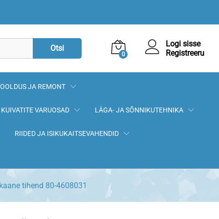
2,70
€
Lisa korvi
Logi sisse
Otsi
Registreeru
0
OOLDUS JA REMONT
KUIVATITE VARUOSAD
LÄGA- JA SÕNNIKUTEHNIKA
RIIDED JA ISIKUKAITSEVAHENDID
aane tihend 80-4608031