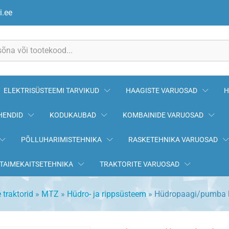
d 80-4608031
i.ee
ELEKTRISÜSTEEMI TARVIKUD
HAAGISTE VARUOSAD
H
HENDID
KODUKAUBAD
KOMBAINIDE VARUOSAD
PÕLLUHARIMISTEHNIKA
RASKETEHNIKA VARUOSAD
TAIMEKAITSETEHNIKA
TRAKTORITE VARUOSAD
 traktorid
»
MTZ
»
Hüdro- ja rippsüsteem
»
Hüdropaagi/pumba k