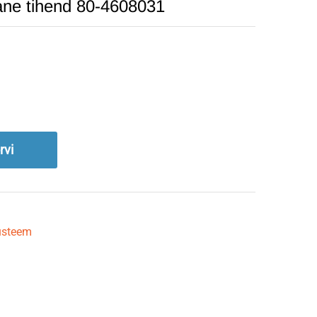
ne tihend 80-4608031
rvi
süsteem