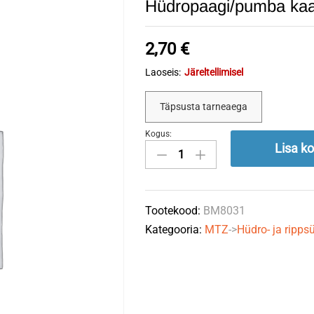
Hüdropaagi/pumba kaa
2,70
€
Laoseis:
Järeltellimisel
Täpsusta tarneaega
Kogus:
Hüdropaagi/pumba
Lisa ko
kaane
tihend
80-
Tootekood:
BM8031
4608031
Kategooria:
MTZ
->
Hüdro- ja ripp
quantity