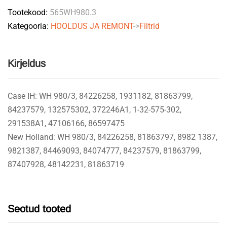
Tootekood:
565WH980.3
Kategooria:
HOOLDUS JA REMONT
->
Filtrid
Kirjeldus
Case IH: WH 980/3, 84226258, 1931182, 81863799,
84237579, 132575302, 372246A1, 1-32-575-302,
291538A1, 47106166, 86597475
New Holland: WH 980/3, 84226258, 81863797, 8982 1387,
9821387, 84469093, 84074777, 84237579, 81863799,
87407928, 48142231, 81863719
Seotud tooted