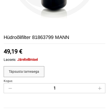
Hüdroõlifilter 81863799 MANN
49,19
€
Laoseis:
Järeltellimisel
Täpsusta tarneaega
Kogus:
Hüdroõlifilter
81863799
MANN
quantity