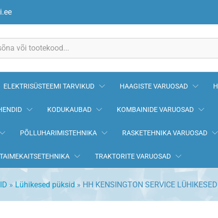
HIKESED püksid
i.ee
ELEKTRISÜSTEEMI TARVIKUD
HAAGISTE VARUOSAD
H
HENDID
KODUKAUBAD
KOMBAINIDE VARUOSAD
PÕLLUHARIMISTEHNIKA
RASKETEHNIKA VARUOSAD
TAIMEKAITSETEHNIKA
TRAKTORITE VARUOSAD
ID
»
Lühikesed püksid
»
HH KENSINGTON SERVICE LÜHIKESED 