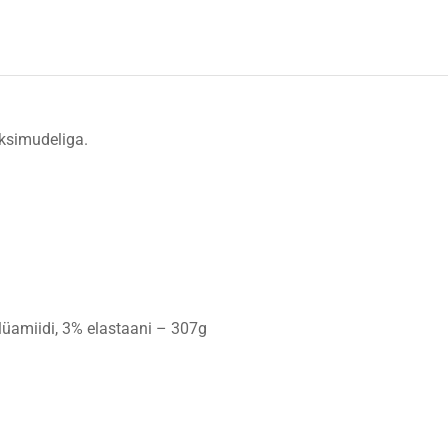
üksimudeliga.
lüamiidi, 3% elastaani – 307g