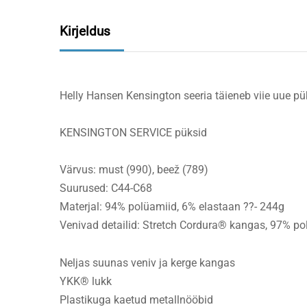
Kirjeldus
Helly Hansen Kensington seeria täieneb viie uue p
KENSINGTON SERVICE püksid
Värvus: must (990), beež (789)
Suurused: C44-C68
Materjal: 94% polüamiid, 6% elastaan ??- 244g
Venivad detailid: Stretch Cordura® kangas, 97% po
Neljas suunas veniv ja kerge kangas
YKK® lukk
Plastikuga kaetud metallnööbid