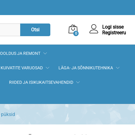
118,70
€
Logi sisse
Otsi
Registreeru
0
OOLDUS JA REMONT
KUIVATITE VARUOSAD
LÄGA- JA SÕNNIKUTEHNIKA
RIIDED JA ISIKUKAITSEVAHENDID
püksid