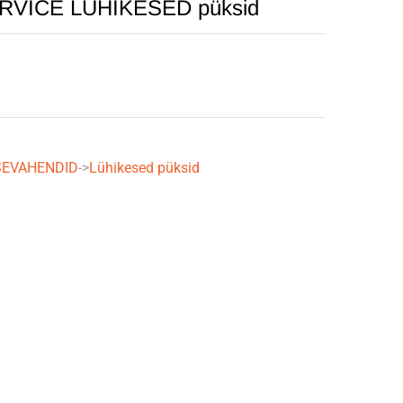
VICE LÜHIKESED püksid
TSEVAHENDID
->
Lühikesed püksid