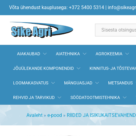
HH KENSINGTON SERVICE LÜ
Võta ühendust kauplusega: +372 5400 5314
|
info@sikeagr
Kirjeldus
All
AIAKAUBAD
AIATEHNIKA
AGROKEEMIA
JÕUÜLEKANDE KOMPONENDID
KINNITUS- JA TÕSTEVA
LOOMAKASVATUS
MÄNGUASJAD
METSANDUS
REHVID JA TARVIKUD
SÖÖDATOOTMISTEHNIKA
Avaleht
»
e-pood
»
RIIDED JA ISIKUKAITSEVAHEND