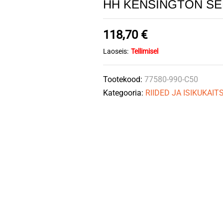
HH KENSINGTON SER
118,70
€
Laoseis:
Tellimisel
Tootekood:
77580-990-C50
Kategooria:
RIIDED JA ISIKUKAI