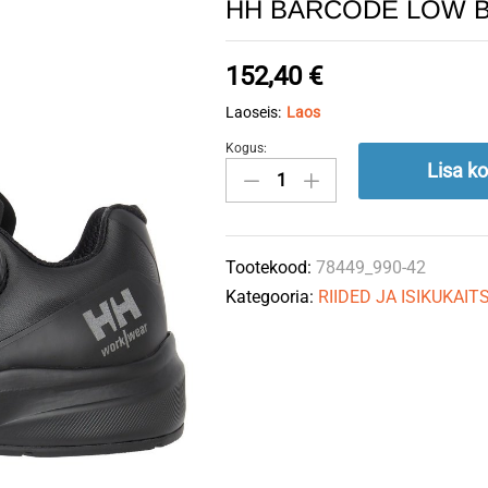
HH BARCODE LOW B
152,40
€
Laoseis:
Laos
Kogus:
HH
Lisa ko
BARCODE
LOW
BOA
Tootekood:
78449_990-42
O1
Kategooria:
RIIDED JA ISIKUKAI
SOFT
TOE
42
quantity