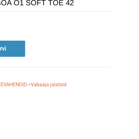
OA O1 SOFT TOE 42
rvi
TSEVAHENDID
->
Vabaaja jalatsid