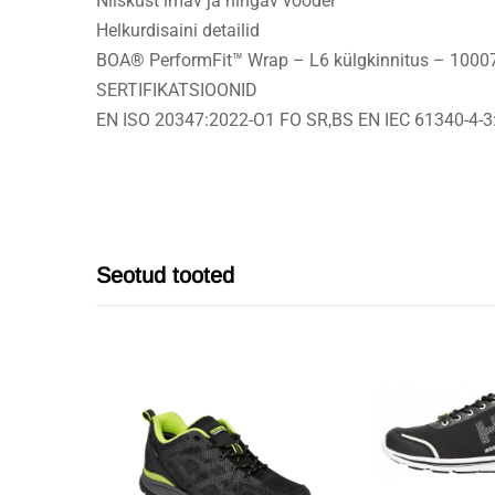
Niiskust imav ja hingav vooder
Helkurdisaini detailid
BOA® PerformFit™ Wrap – L6 külgkinnitus – 1000
SERTIFIKATSIOONID
EN ISO 20347:2022-O1 FO SR,BS EN IEC 61340-4-
Seotud tooted