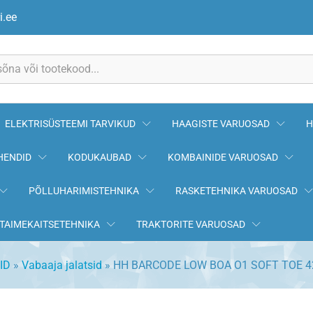
OFT TOE 42
i.ee
ELEKTRISÜSTEEMI TARVIKUD
HAAGISTE VARUOSAD
H
HENDID
KODUKAUBAD
KOMBAINIDE VARUOSAD
PÕLLUHARIMISTEHNIKA
RASKETEHNIKA VARUOSAD
TAIMEKAITSETEHNIKA
TRAKTORITE VARUOSAD
ID
»
Vabaaja jalatsid
»
HH BARCODE LOW BOA O1 SOFT TOE 4