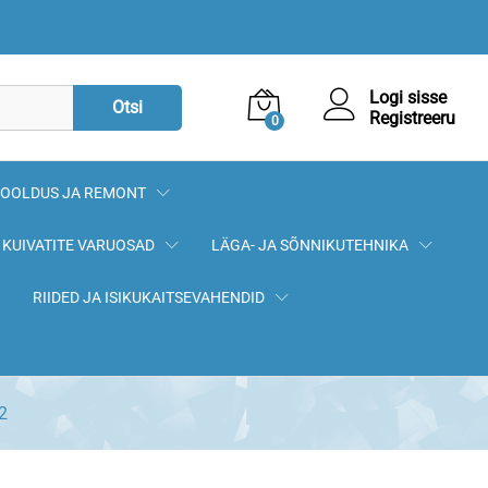
152,40
€
Lisa korvi
Logi sisse
Otsi
Registreeru
0
OOLDUS JA REMONT
KUIVATITE VARUOSAD
LÄGA- JA SÕNNIKUTEHNIKA
RIIDED JA ISIKUKAITSEVAHENDID
2