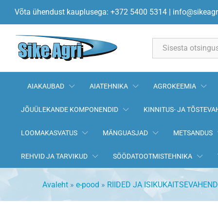
HH BARCODE LOW BOA O1 S
Võta ühendust kauplusega: +372 5400 5314
|
info@sikeagr
Kirjeldus
All
AIAKAUBAD
AIATEHNIKA
AGROKEEMIA
JÕUÜLEKANDE KOMPONENDID
KINNITUS- JA TÕSTEVA
LOOMAKASVATUS
MÄNGUASJAD
METSANDUS
REHVID JA TARVIKUD
SÖÖDATOOTMISTEHNIKA
Avaleht
»
e-pood
»
RIIDED JA ISIKUKAITSEVAHEND