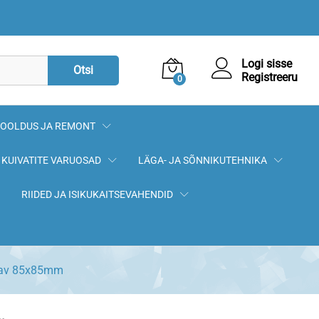
1,20
€
Lisa korvi
Logi sisse
Otsi
Registreeru
0
OOLDUS JA REMONT
KUIVATITE VARUOSAD
LÄGA- JA SÕNNIKUTEHNIKA
RIIDED JA ISIKUKAITSEVAHENDID
itav 85x85mm