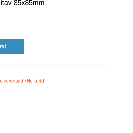
lditav 85x85mm
rvi
te varuosad
->
Helkurid