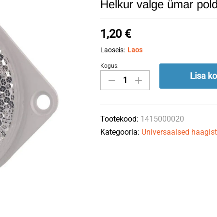
Helkur valge ümar po
1,20
€
Laoseis:
Laos
Kogus:
Helkur
Lisa ko
valge
ümar
polditav
Tootekood:
1415000020
85x85mm
Kategooria:
Universaalsed haagis
quantity