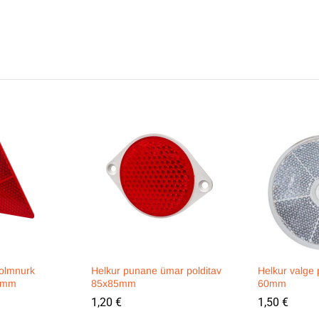
olmnurk
Helkur punane ümar polditav
Helkur valge
58mm
85x85mm
60mm
1,20
€
1,50
€