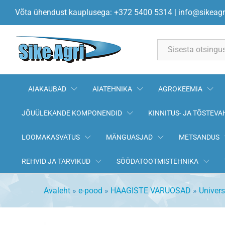
Helkur valge ümar polditav 85
Võta ühendust kauplusega: +372 5400 5314
|
info@sikeagr
All
AIAKAUBAD
AIATEHNIKA
AGROKEEMIA
JÕUÜLEKANDE KOMPONENDID
KINNITUS- JA TÕSTEVA
LOOMAKASVATUS
MÄNGUASJAD
METSANDUS
REHVID JA TARVIKUD
SÖÖDATOOTMISTEHNIKA
Avaleht
»
e-pood
»
HAAGISTE VARUOSAD
»
Univer