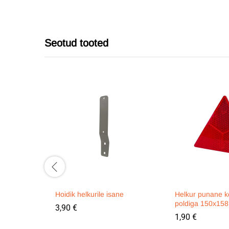
Seotud tooted
Hoidik helkurile isane
Helkur punane k
poldiga 150x1
3,90
€
1,90
€