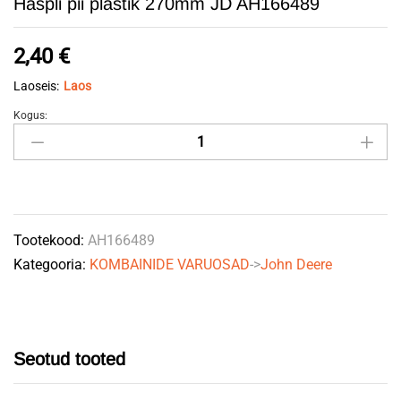
Haspli pii plastik 270mm JD AH166489
2,40
€
Laoseis:
Laos
Kogus:
Haspli
pii
plastik
270mm
JD
Tootekood:
AH166489
AH166489
Kategooria:
KOMBAINIDE VARUOSAD
->
John Deere
quantity
Seotud tooted