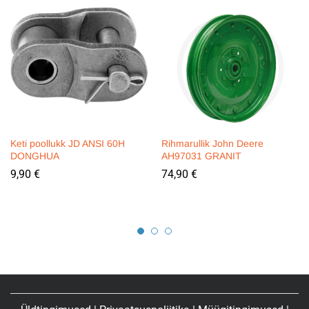
Keti poollukk JD ANSI 60H
Rihmarullik John Deere
DONGHUA
AH97031 GRANIT
9,90
€
74,90
€