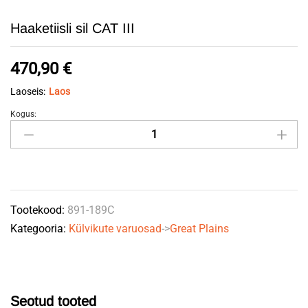
Haaketiisli sil CAT III
470,90
€
Laoseis:
Laos
Kogus:
Haaketiisli
sil
CAT
III
quantity
Tootekood:
891-189C
Kategooria:
Külvikute varuosad
->
Great Plains
Seotud tooted