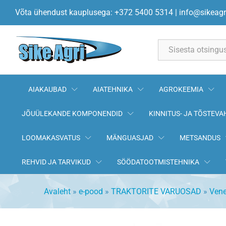
Haakeraua sõrm Ø30mm 80-4
Võta ühendust kauplusega: +372 5400 5314
|
info@sikeagr
All
AIAKAUBAD
AIATEHNIKA
AGROKEEMIA
JÕUÜLEKANDE KOMPONENDID
KINNITUS- JA TÕSTEVA
LOOMAKASVATUS
MÄNGUASJAD
METSANDUS
REHVID JA TARVIKUD
SÖÖDATOOTMISTEHNIKA
Avaleht
»
e-pood
»
TRAKTORITE VARUOSAD
»
Vene