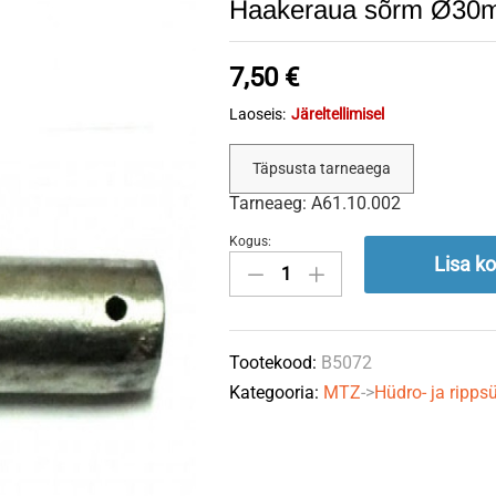
Haakeraua sõrm Ø30
7,50
€
Laoseis:
Järeltellimisel
Täpsusta tarneaega
Tarneaeg: A61.10.002
Kogus:
Haakeraua
Lisa ko
sõrm
Ø30mm
80-
Tootekood:
B5072
4605072B
Kategooria:
MTZ
->
Hüdro- ja ripp
MTZ
quantity