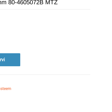
mm 80-4605072B MTZ
rvi
süsteem