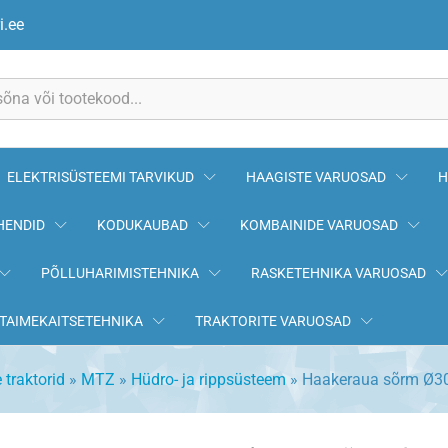
605072B MTZ
i.ee
ELEKTRISÜSTEEMI TARVIKUD
HAAGISTE VARUOSAD
H
HENDID
KODUKAUBAD
KOMBAINIDE VARUOSAD
PÕLLUHARIMISTEHNIKA
RASKETEHNIKA VARUOSAD
TAIMEKAITSETEHNIKA
TRAKTORITE VARUOSAD
 traktorid
»
MTZ
»
Hüdro- ja rippsüsteem
»
Haakeraua sõrm Ø