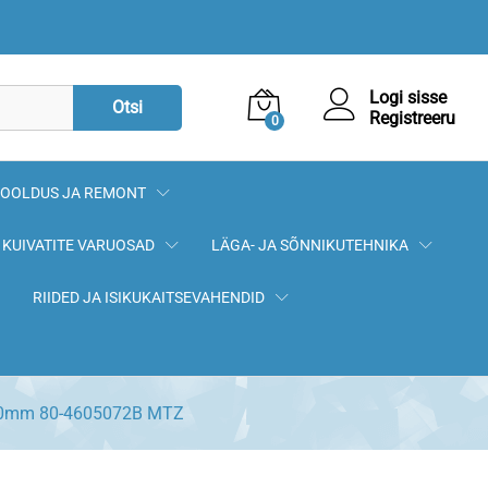
7,50
€
Lisa korvi
Logi sisse
Otsi
Registreeru
0
OOLDUS JA REMONT
KUIVATITE VARUOSAD
LÄGA- JA SÕNNIKUTEHNIKA
RIIDED JA ISIKUKAITSEVAHENDID
30mm 80-4605072B MTZ