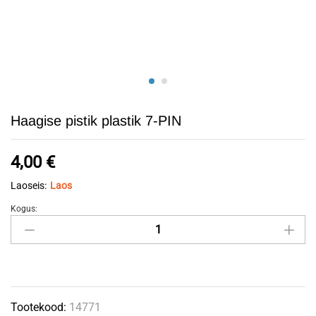
Haagise pistik plastik 7-PIN
4,00
€
Laoseis:
Laos
Kogus:
Haagise
pistik
plastik
7-
PIN
Tootekood:
14771
quantity