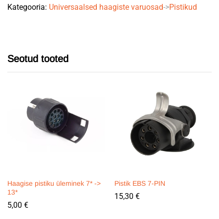
Kategooria:
Universaalsed haagiste varuosad
->
Pistikud
Seotud tooted
Haagise pistiku üleminek 7* ->
Pistik EBS 7-PIN
13*
15,30
€
5,00
€