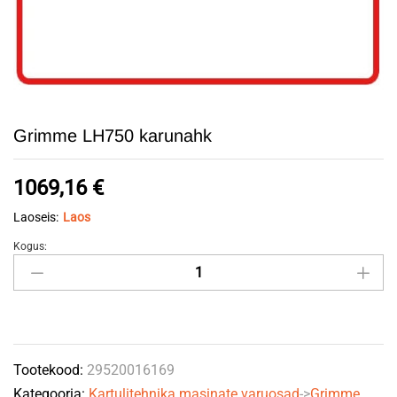
Grimme LH750 karunahk
1069,16
€
Laoseis:
Laos
Kogus:
Grimme
LH750
karunahk
quantity
Tootekood:
29520016169
Kategooria:
Kartulitehnika masinate varuosad
->
Grimme