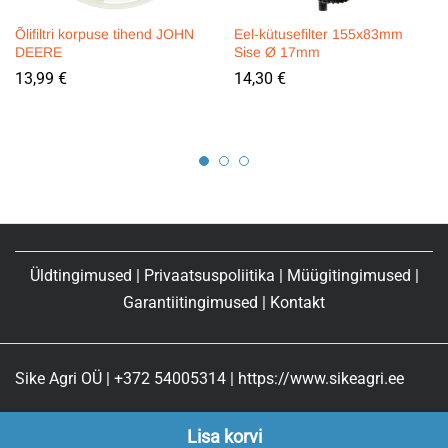
Õlifiltri korpuse tihend JOHN
Eel-kütusefilter 155x83mm
DEERE
Sise Ø 17mm
13,99
€
14,30
€
Üldtingimused
|
Privaatsuspoliitika
|
Müügitingimused
|
Garantiitingimused
|
Kontakt
Sike Agri OÜ | +372 54005314 | https://www.sikeagri.ee
Lisa korvi