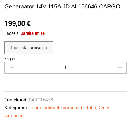
Generaator 14V 115A JD AL166646 CARGO
199,00
€
Laoseis:
Järeltellimisel
Täpsusta tarneaega
Kogus:
Generaator
14V
115A
JD
AL166646
Tootekood:
CAR116453
CARGO
Kategooria:
Lääne traktorite varuosad
->
John Deere
quantity
varuosad