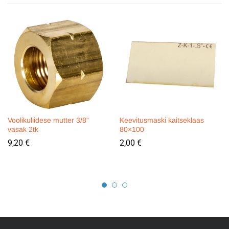
Voolikuliidese mutter 3/8”
Keevitusmaski kaitseklaas
vasak 2tk
80×100
9,20
€
2,00
€