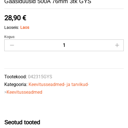
Gaasidüüsid 500A 76mm 3tk GYS
28,90
€
Laoseis:
Laos
Kogus:
Gaasidüüsid
500A
76mm
3tk
GYS
Tootekood:
042315GYS
quantity
Kategooria:
Keevitusseadmed- ja tarvikud
-
>
Keevitusseadmed
Seotud tooted