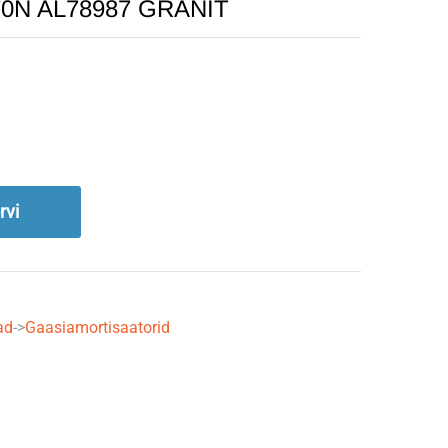
70N AL78987 GRANIT
rvi
ad
->
Gaasiamortisaatorid