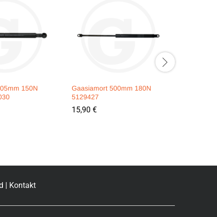
505mm 150N
Gaasiamort 500mm 180N
Gaasiamo
030
5129427
34-621-0
15,90
€
14,90
€
d
|
Kontakt