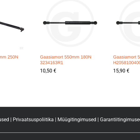
5mm 250N
Gaasiamort 550mm 180N
Gaasiamort 
3234163R1
H205810040
10,50
€
15,90
€
used
|
Privaatsuspoliitika
|
Müügitingimused
|
Garantiitingimuse