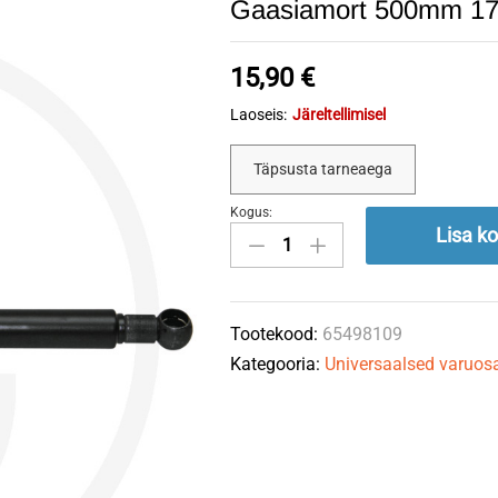
Gaasiamort 500mm 1
15,90
€
Laoseis:
Järeltellimisel
Täpsusta tarneaega
Kogus:
Gaasiamort
Lisa ko
500mm
170N
AL78987
Tootekood:
65498109
GRANIT
Kategooria:
Universaalsed varuos
quantity