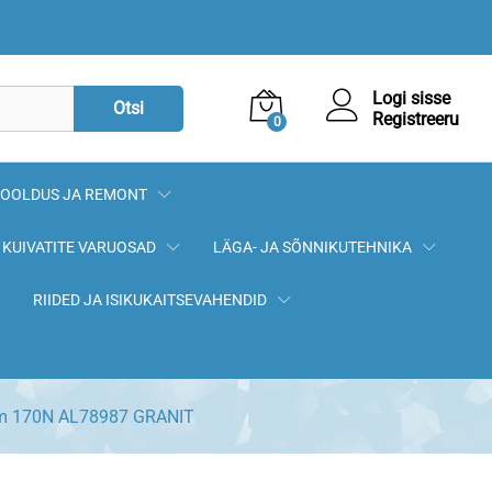
15,90
€
Lisa korvi
Logi sisse
Otsi
Registreeru
0
OOLDUS JA REMONT
KUIVATITE VARUOSAD
LÄGA- JA SÕNNIKUTEHNIKA
RIIDED JA ISIKUKAITSEVAHENDID
m 170N AL78987 GRANIT