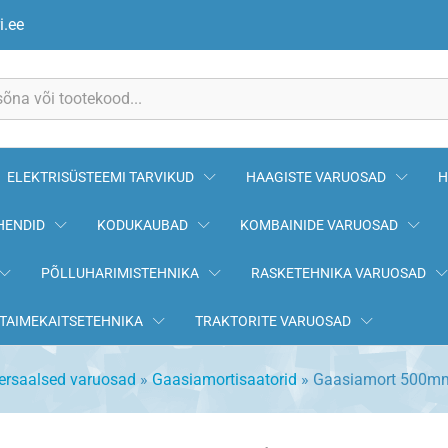
987 GRANIT
i.ee
ELEKTRISÜSTEEMI TARVIKUD
HAAGISTE VARUOSAD
H
HENDID
KODUKAUBAD
KOMBAINIDE VARUOSAD
PÕLLUHARIMISTEHNIKA
RASKETEHNIKA VARUOSAD
TAIMEKAITSETEHNIKA
TRAKTORITE VARUOSAD
ersaalsed varuosad
»
Gaasiamortisaatorid
»
Gaasiamort 500m