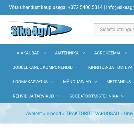
Gaasiamort 500mm 170N AL78
Võta ühendust kauplusega: +372 5400 5314
|
info@sikeagr
Kirjeldus
All
AIAKAUBAD
AIATEHNIKA
AGROKEEMIA
JÕUÜLEKANDE KOMPONENDID
KINNITUS- JA TÕSTEVA
LOOMAKASVATUS
MÄNGUASJAD
METSANDUS
REHVID JA TARVIKUD
SÖÖDATOOTMISTEHNIKA
Avaleht
»
e-pood
»
TRAKTORITE VARUOSAD
»
Univ