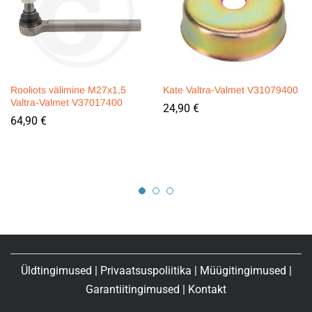
Rooliots välimine M27x1,5
Kate Valtra-Valmet V31079400
Valtra-Valmet V37017400
24,90
€
64,90
€
Üldtingimused
|
Privaatsuspoliitika
|
Müügitingimused
|
Garantiitingimused
|
Kontakt