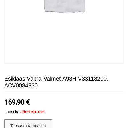
Esiklaas Valtra-Valmet A93H V33118200,
ACV0084830
169,90
€
Laoseis:
Järeltellimisel
Täpsusta tarneaega