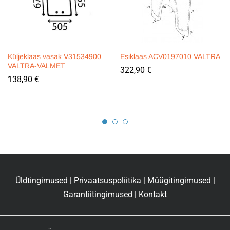
Küljeklaas vasak V31534900
Esiklaas ACV0197010 VALTRA
VALTRA-VALMET
322,90
€
138,90
€
Üldtingimused
|
Privaatsuspoliitika
|
Müügitingimused
|
Garantiitingimused
|
Kontakt