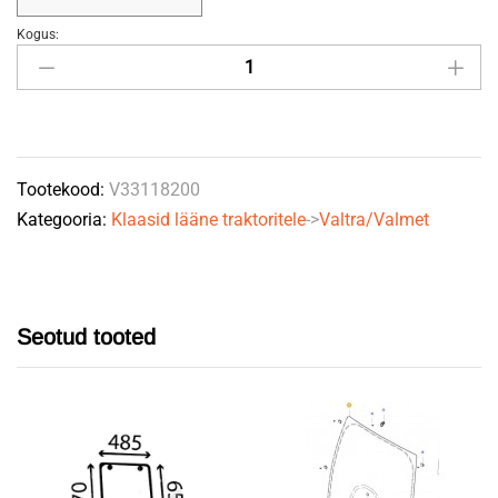
Kogus:
Esiklaas
Valtra-
Valmet
A93H
V33118200,
Tootekood:
V33118200
ACV0084830
Kategooria:
Klaasid lääne traktoritele
->
Valtra/Valmet
quantity
Seotud tooted