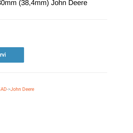
 Ø30mm (38,4mm) John Deere
rvi
SAD
->
John Deere