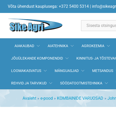
Elevaatori tähik Z-8 Ø30mm (
Võta ühendust kauplusega: +372 5400 5314
|
info@sikeagr
Kirjeldus
All
AIAKAUBAD
AIATEHNIKA
AGROKEEMIA
JÕUÜLEKANDE KOMPONENDID
KINNITUS- JA TÕSTEVA
LOOMAKASVATUS
MÄNGUASJAD
METSANDUS
REHVID JA TARVIKUD
SÖÖDATOOTMISTEHNIKA
Avaleht
»
e-pood
»
KOMBAINIDE VARUOSAD
»
John