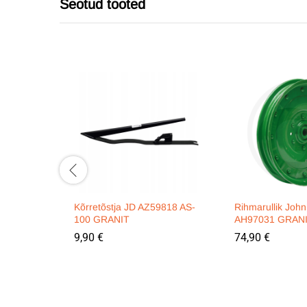
Seotud tooted
Kõrretõstja JD AZ59818 AS-
Rihmarullik Joh
100 GRANIT
AH97031 GRAN
9,90
€
74,90
€