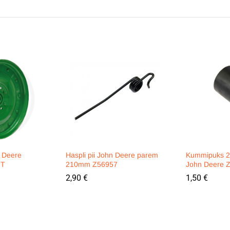
n Deere
Haspli pii John Deere parem
Kummipuks 
IT
210mm Z56957
John Deere 
2,90
€
1,50
€