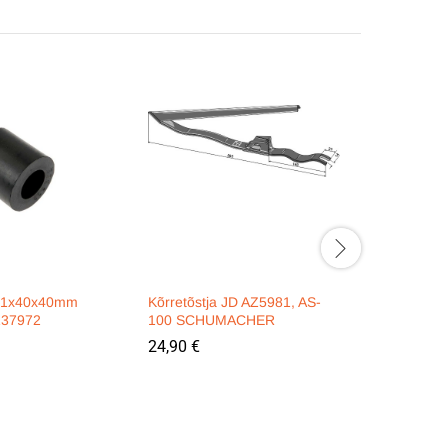
21x40x40mm
Kõrretõstja JD AZ5981, AS-
Ketilukk 
Z37972
100 SCHUMACHER
2,90
€
24,90
€