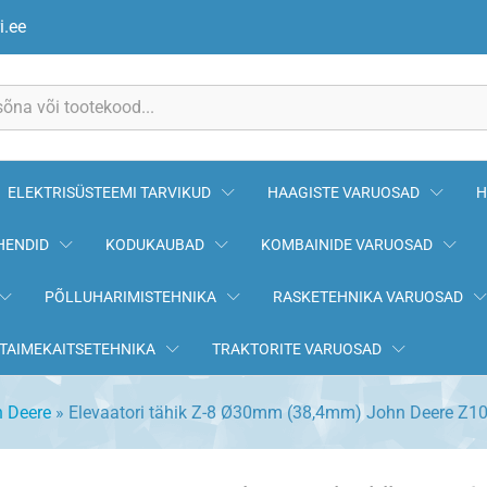
38,4mm) John Deere Z10886
i.ee
ELEKTRISÜSTEEMI TARVIKUD
HAAGISTE VARUOSAD
H
HENDID
KODUKAUBAD
KOMBAINIDE VARUOSAD
PÕLLUHARIMISTEHNIKA
RASKETEHNIKA VARUOSAD
TAIMEKAITSETEHNIKA
TRAKTORITE VARUOSAD
 Deere
»
Elevaatori tähik Z-8 Ø30mm (38,4mm) John Deere Z1