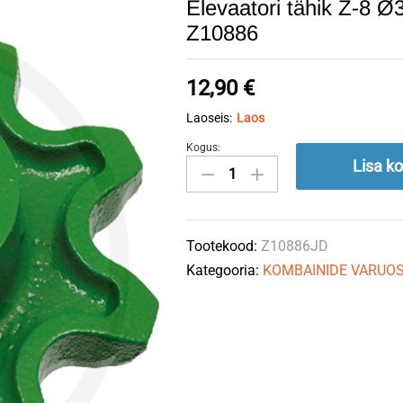
Elevaatori tähik Z-8
Z10886
12,90
€
Laoseis:
Laos
Kogus:
Elevaatori
Lisa ko
tähik
Z-
8
Tootekood:
Z10886JD
Ø30mm
Kategooria:
KOMBAINIDE VARUO
(38,4mm)
John
Deere
Z10886
quantity