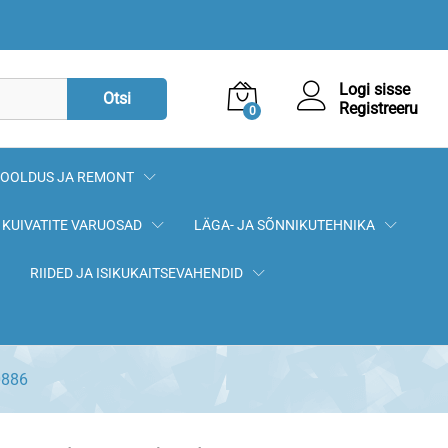
12,90
€
Lisa korvi
Logi sisse
Otsi
Registreeru
0
OOLDUS JA REMONT
KUIVATITE VARUOSAD
LÄGA- JA SÕNNIKUTEHNIKA
RIIDED JA ISIKUKAITSEVAHENDID
0886