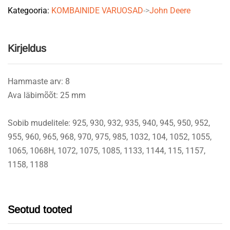
Kategooria:
KOMBAINIDE VARUOSAD
->
John Deere
John
Deere
Z11212
Kirjeldus
quantity
Hammaste arv: 8
Ava läbimõõt: 25 mm
Sobib mudelitele: 925, 930, 932, 935, 940, 945, 950, 952,
955, 960, 965, 968, 970, 975, 985, 1032, 104, 1052, 1055,
1065, 1068H, 1072, 1075, 1085, 1133, 1144, 115, 1157,
1158, 1188
Seotud tooted