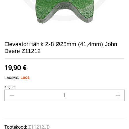
Elevaatori tähik Z-8 Ø25mm (41,4mm) John
Deere Z11212
19,90
€
Laoseis:
Laos
Kogus:
Elevaatori
tähik
Z-
8
Ø25mm
Tootekood:
Z11212JD
(41,4mm)