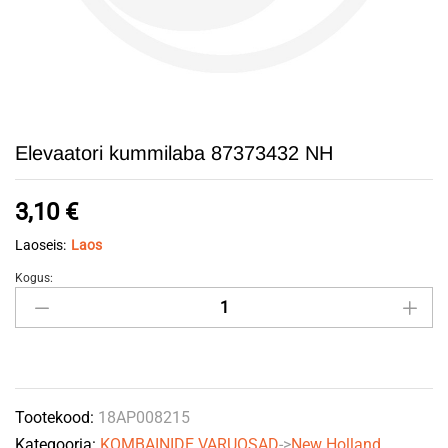
Elevaatori kummilaba 87373432 NH
3,10
€
Laoseis:
Laos
Kogus:
Elevaatori
kummilaba
87373432
NH
quantity
Tootekood:
18AP008215
Kategooria:
KOMBAINIDE VARUOSAD
->
New Holland