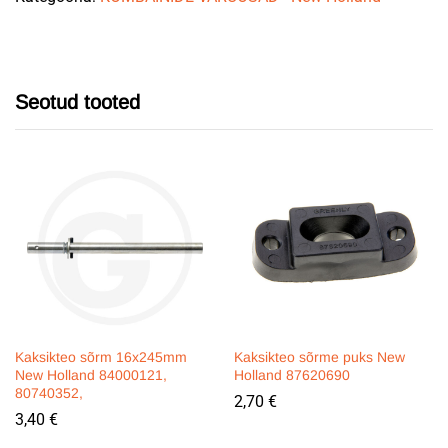
Seotud tooted
Kaksikteo sõrm 16x245mm
Kaksikteo sõrme puks New
New Holland 84000121,
Holland 87620690
80740352,
2,70
€
3,40
€