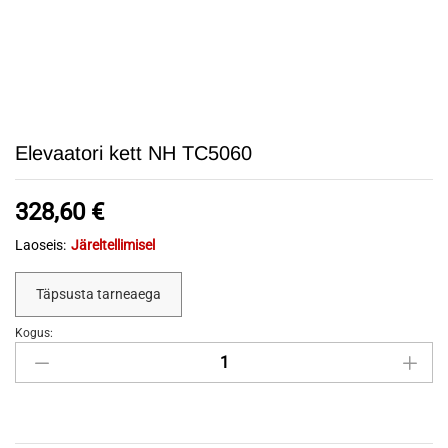
Elevaatori kett NH TC5060
328,60
€
Laoseis:
Järeltellimisel
Täpsusta tarneaega
Kogus:
Elevaatori
kett
NH
TC5060
quantity