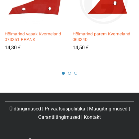
Hõlmarind vasak Kverneland
Hõlmarind parem Kverneland
073251 FRANK
063240
14,30
€
14,50
€
Üldtingimused
|
Privaatsuspoliitika
|
Müügitingimused
|
Garantiitingimused
|
Kontakt