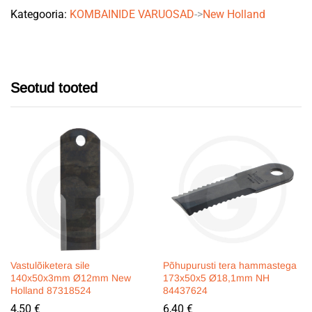
Kategooria:
KOMBAINIDE VARUOSAD
->
New Holland
Holland
87584355
quantity
Seotud tooted
Vastulõiketera sile
Põhupurusti tera hammastega
140x50x3mm Ø12mm New
173x50x5 Ø18,1mm NH
Holland 87318524
84437624
4,50
€
6,40
€