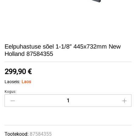
Eelpuhastuse sõel 1-1/8″ 445x732mm New
Holland 87584355
299,90
€
Laoseis:
Laos
Kogus:
Eelpuhastuse
sõel
1-
1/8"
445x732mm
Tootekood:
87584355
New