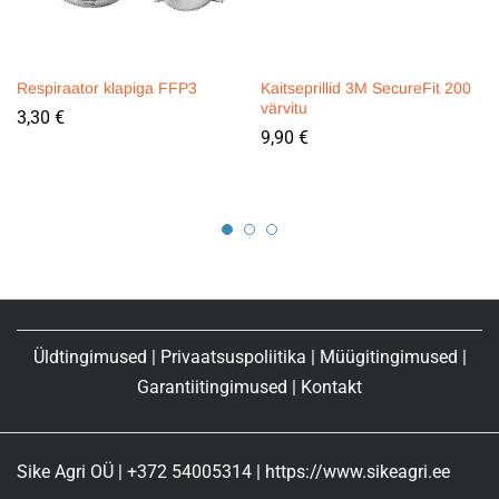
Respiraator klapiga FFP3
Kaitseprillid 3M SecureFit 200
värvitu
3,30
€
9,90
€
Üldtingimused
|
Privaatsuspoliitika
|
Müügitingimused
|
Garantiitingimused
|
Kontakt
Sike Agri OÜ | +372 54005314 | https://www.sikeagri.ee