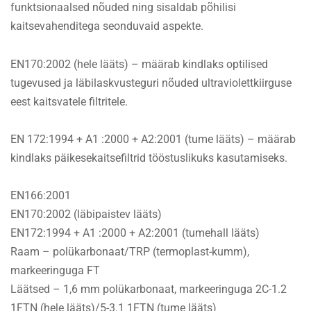
funktsionaalsed nõuded ning sisaldab põhilisi
kaitsevahenditega seonduvaid aspekte.
EN170:2002 (hele lääts) – määrab kindlaks optilised
tugevused ja läbilaskvusteguri nõuded ultraviolettkiirguse
eest kaitsvatele filtritele.
EN 172:1994 + A1 :2000 + A2:2001 (tume lääts) – määrab
kindlaks päikesekaitsefiltrid tööstuslikuks kasutamiseks.
EN166:2001
EN170:2002 (läbipaistev lääts)
EN172:1994 + A1 :2000 + A2:2001 (tumehall lääts)
Raam – polükarbonaat/TRP (termoplast-kumm),
markeeringuga FT
Läätsed – 1,6 mm polükarbonaat, markeeringuga 2C-1.2
1FTN (hele lääts)/5-3.1 1FTN (tume lääts)