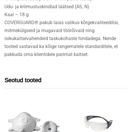
Udu- ja kriimustuskindlad läätsed (AS, N)
Kaal – 18 g
COVERGUARD® pakub laias valikus kõrgekvaliteedilisi,
mitmekülgseid ja mugavaid töörõivaid ning
isikukaitsevahendeid taskukohaste hindadega. Nende
tooted vastavad ka kõige rangematele standarditele, et
pakkuda oma klientidele parimat kaitset.
Seotud tooted