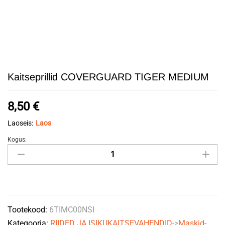
Kaitseprillid COVERGUARD TIGER MEDIUM
8,50
€
Laoseis:
Laos
Kogus:
Kaitseprillid
COVERGUARD
TIGER
MEDIUM
quantity
Tootekood:
6TIMC00NSI
Kategooria:
RIIDED JA ISIKUKAITSEVAHENDID
->
Maskid-