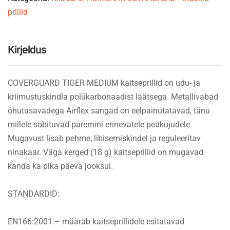
prillid
Kirjeldus
COVERGUARD TIGER MEDIUM kaitseprillid on udu- ja
kriimustuskindla polükarbonaadist läätsega. Metallivabad
õhutusavadega Airflex sangad on eelpainutatavad, tänu
millele sobituvad paremini erinevatele peakujudele.
Mugavust lisab pehme, libisemiskindel ja reguleeritav
ninakaar. Väga kerged (18 g) kaitseprillid on mugavad
kanda ka pika päeva jooksul.
STANDARDID:
EN166:2001 – määrab kaitseprillidele esitatavad