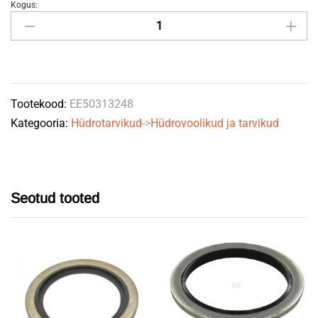
Kogus:
CAM
üleminek
AA
2"-3"
quantity
Tootekood:
EE50313248
Kategooria:
Hüdrotarvikud
->
Hüdrovoolikud ja tarvikud
Seotud tooted