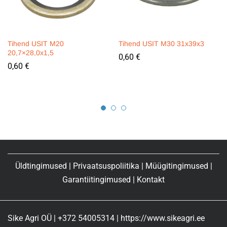
Tihend USIT M20
Tihend USIT M30 31x39x3
20,7×28,0x1,5
0,60
€
0,60
€
Üldtingimused
|
Privaatsuspoliitika
|
Müügitingimused
|
Garantiitingimused
|
Kontakt
Sike Agri OÜ | +372 54005314 | https://www.sikeagri.ee