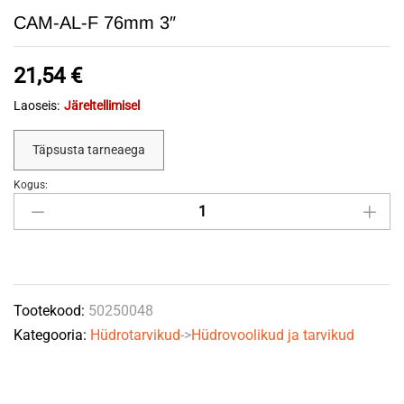
CAM-AL-F 76mm 3″
21,54
€
Laoseis:
Järeltellimisel
Täpsusta tarneaega
Kogus:
CAM-
AL-
F
76mm
3"
Tootekood:
50250048
quantity
Kategooria:
Hüdrotarvikud
->
Hüdrovoolikud ja tarvikud