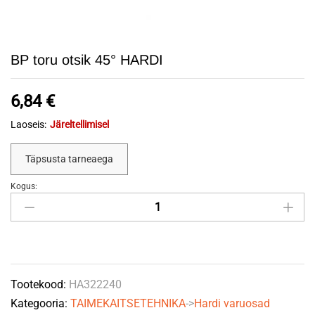
BP toru otsik 45° HARDI
6,84
€
Laoseis:
Järeltellimisel
Täpsusta tarneaega
Kogus:
BP
toru
otsik
45°
HARDI
Tootekood:
HA322240
quantity
Kategooria:
TAIMEKAITSETEHNIKA
->
Hardi varuosad