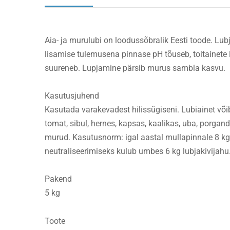
Aia- ja murulubi on loodussõbralik Eesti toode. L
lisamise tulemusena pinnase pH tõuseb, toitainete
suureneb. Lupjamine pärsib murus sambla kasvu.
Kasutusjuhend
Kasutada varakevadest hilissügiseni. Lubiainet võ
tomat, sibul, hernes, kapsas, kaalikas, uba, porgand,
murud. Kasutusnorm: igal aastal mullapinnale 8 k
neutraliseerimiseks kulub umbes 6 kg lubjakivijahu
Pakend
5 kg
Toote