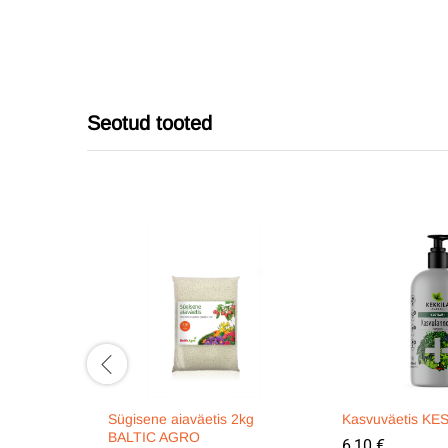
Seotud tooted
Sügisene aiaväetis 2kg
Kasvuväetis KE
BALTIC AGRO
6,10
€