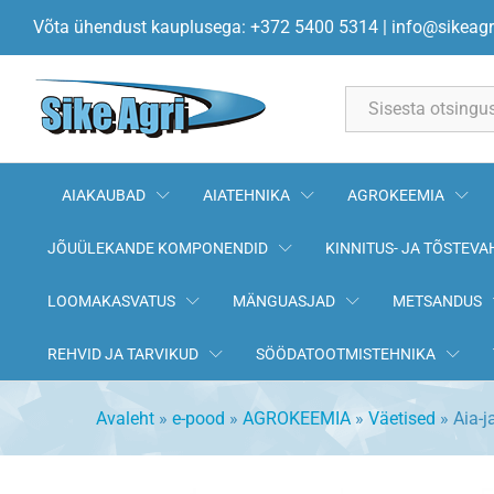
Aia-ja murulubi 5kg
Võta ühendust kauplusega: +372 5400 5314
|
info@sikeagr
Kirjeldus
Andmed
All
AIAKAUBAD
AIATEHNIKA
AGROKEEMIA
JÕUÜLEKANDE KOMPONENDID
KINNITUS- JA TÕSTEVA
LOOMAKASVATUS
MÄNGUASJAD
METSANDUS
REHVID JA TARVIKUD
SÖÖDATOOTMISTEHNIKA
Avaleht
»
e-pood
»
AGROKEEMIA
»
Väetised
»
Aia-j