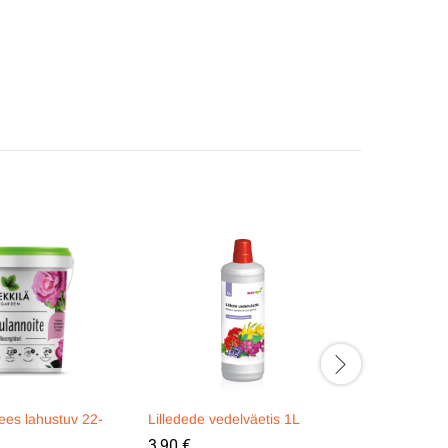
ees lahustuv 22-
Lilledede vedelväetis 1L
Orgaanilin
1,75kg
3,90
€