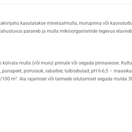
ubjakivijahu kasutatakse mineraalmulla, murupinna või kasvutu
 lahustuvus paraneb ja mulla mikroorganismide tegevus elavneb
ib külvata mulla (või muru) pinnale või segada pinnasesse. Kul
 punapeet, porrulauk, rabarber, tulbisibulad; pH 6-6,5 – maasikad
g/100 m². Aia rajamisel või taimede istutamisel segada mulda 
.