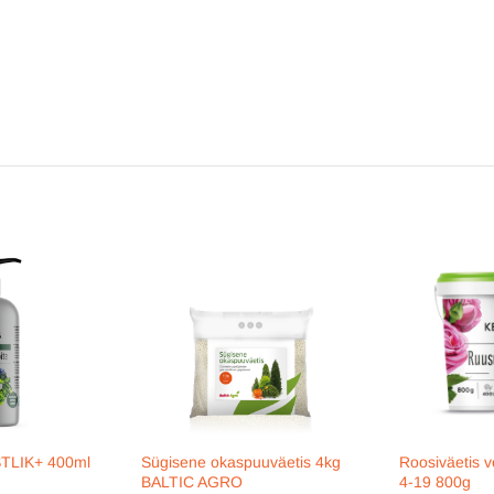
STLIK+ 400ml
Sügisene okaspuuväetis 4kg
Roosiväetis v
BALTIC AGRO
4-19 800g