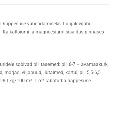
rba happesuse vähendamiseks. Lubjakivijahu
. Ka kaltsiumi ja magneesiumi sisaldus pinnases
tuuridele sobivad pH tasemed: pH 6-7 – avamaakurk,
, marjad, viljapuud, ilutaimed, kartul; pH 5,5-6,5
30-80 kg/100 m². 1 m³ rabaturba happesuse