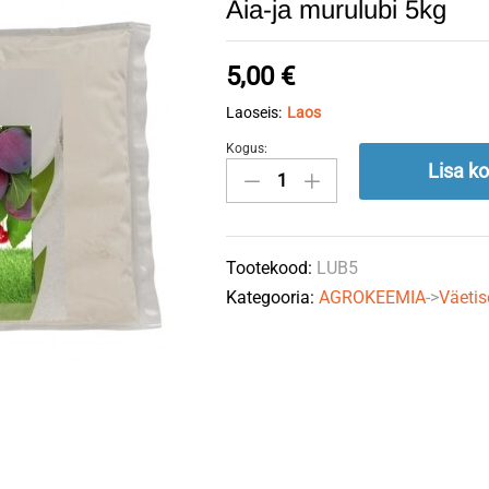
Aia-ja murulubi 5kg
5,00
€
Laoseis:
Laos
Kogus:
Aia-
Lisa ko
ja
murulubi
5kg
Tootekood:
LUB5
quantity
Kategooria:
AGROKEEMIA
->
Väetis