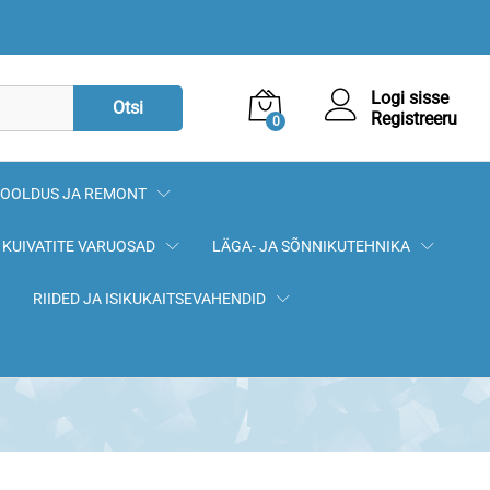
5,00
€
Lisa korvi
Logi sisse
Otsi
Registreeru
0
OOLDUS JA REMONT
KUIVATITE VARUOSAD
LÄGA- JA SÕNNIKUTEHNIKA
RIIDED JA ISIKUKAITSEVAHENDID