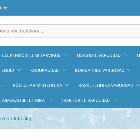
i.ee
ELEKTRISÜSTEEMI TARVIKUD
HAAGISTE VARUOSAD
H
HENDID
KODUKAUBAD
KOMBAINIDE VARUOSAD
PÕLLUHARIMISTEHNIKA
RASKETEHNIKA VARUOSAD
TAIMEKAITSETEHNIKA
TRAKTORITE VARUOSAD
a murulubi 5kg