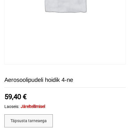
Aerosoolipudeli hoidik 4-ne
59,40
€
Laoseis:
Järeltellimisel
Täpsusta tarneaega