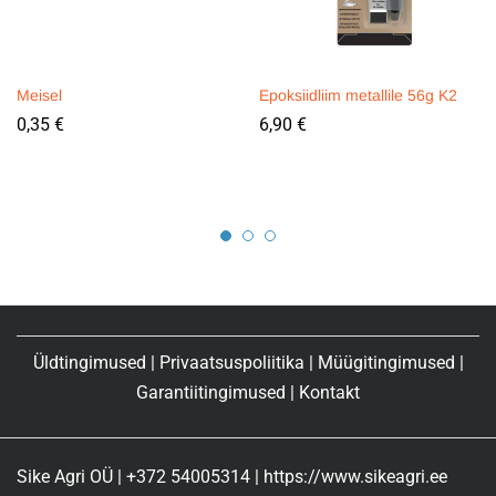
Meisel
Epoksiidliim metallile 56g K2
0,35
€
6,90
€
Üldtingimused
|
Privaatsuspoliitika
|
Müügitingimused
|
Garantiitingimused
|
Kontakt
Sike Agri OÜ | +372 54005314 | https://www.sikeagri.ee