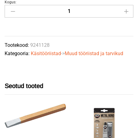
Kogus:
Aerosoolipudeli
hoidik
4-
ne
quantity
Tootekood:
9241128
Kategooria:
Käsitööriistad
->
Muud tööriistad ja tarvikud
Seotud tooted