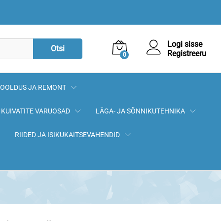
8,60
€
Lisa korvi
Logi sisse
Otsi
Registreeru
0
OOLDUS JA REMONT
KUIVATITE VARUOSAD
LÄGA- JA SÕNNIKUTEHNIKA
RIIDED JA ISIKUKAITSEVAHENDID