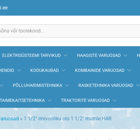
rile HAR
i.ee
ELEKTRISÜSTEEMI TARVIKUD
HAAGISTE VARUOSAD
H
HENDID
KODUKAUBAD
KOMBAINIDE VARUOSAD
PÕLLUHARIMISTEHNIKA
RASKETEHNIKA VARUOSAD
TAIMEKAITSETEHNIKA
TRAKTORITE VARUOSAD
varuosad
»
1 1/2″ imivooliku ots 1 1/2″ mutrile HAR