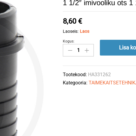
1 1/2″ imivooliku ots 1
8,60
€
Laoseis:
Laos
Kogus:
1
Lisa ko
1/2"
imivooliku
ots
Tootekood:
HA331262
1
Kategooria:
TAIMEKAITSETEHNIK
1/2"
mutrile
HAR
quantity