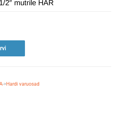
 1/2″ mutrile HAR
rvi
A
->
Hardi varuosad