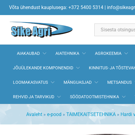
1 1/2" imivooliku ots 1 1/2" mut
Võta ühendust kauplusega: +372 5400 5314
|
info@sikeagr
All
AIAKAUBAD
AIATEHNIKA
AGROKEEMIA
JÕUÜLEKANDE KOMPONENDID
KINNITUS- JA TÕSTEVA
LOOMAKASVATUS
MÄNGUASJAD
METSANDUS
REHVID JA TARVIKUD
SÖÖDATOOTMISTEHNIKA
Avaleht
»
e-pood
»
TAIMEKAITSETEHNIKA
»
Hardi 